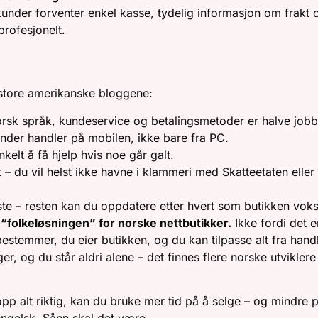
under forventer enkel kasse, tydelig informasjon om frakt og
profesjonelt.
IL LYKKES I NORGE
e store amerikanske bloggene:
norsk språk, kundeservice og betalingsmetoder er halve job
under handler på mobilen, ikke bare fra PC.
kelt å få hjelp hvis noe går galt.
t – du vil helst ikke havne i klammeri med Skatteetaten elle
ste – resten kan du oppdatere etter hvert som butikken voks
folkeløsningen” for norske nettbutikker.
Ikke fordi det er
estemmer, du eier butikken, og du kan tilpasse alt fra handle
er, og du står aldri alene – det finnes flere norske utviklere
opp alt riktig, kan du bruke mer tid på å selge – og mindre p
 engelsk. Sånn skal det være.