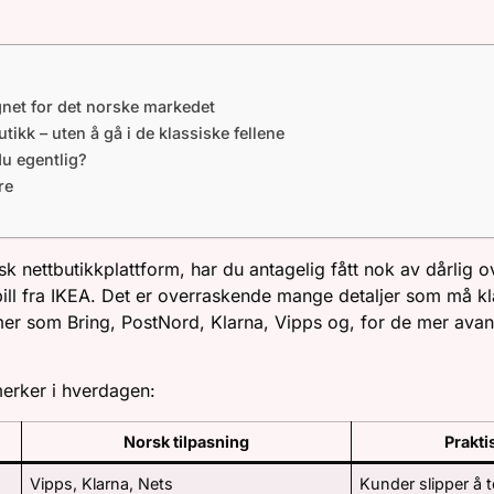
EDET
net for det norske markedet
kk – uten å gå i de klassiske fellene
du egentlig?
re
k nettbutikkplattform, har du antagelig fått nok av dårlig 
spill fra IKEA. Det er overraskende mange detaljer som må kl
er som Bring, PostNord, Klarna, Vipps og, for de mer ava
merker i hverdagen:
Norsk tilpasning
Prakti
Vipps, Klarna, Nets
Kunder slipper å t