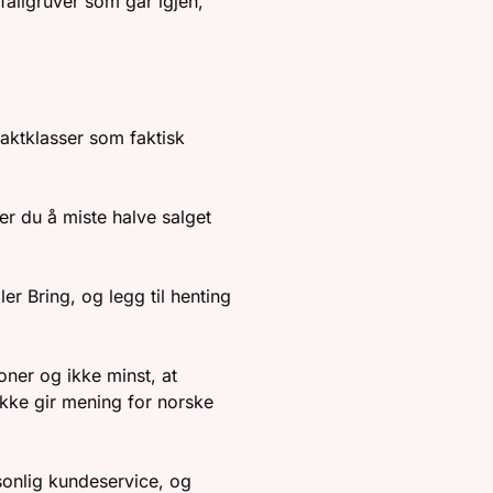
allgruver som går igjen,
aktklasser som faktisk
er du å miste halve salget
er Bring, og legg til henting
oner og ikke minst, at
kke gir mening for norske
sonlig kundeservice, og