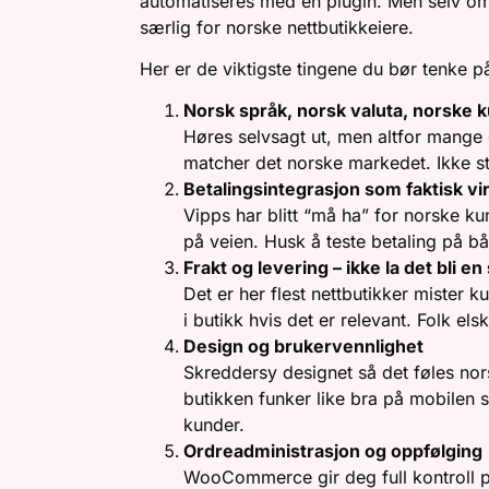
automatiseres med én plugin. Men selv om
særlig for norske nettbutikkeiere.
Her er de viktigste tingene du bør tenke på
Norsk språk, norsk valuta, norske 
Høres selvsagt ut, men altfor mange 
matcher det norske markedet. Ikke s
Betalingsintegrasjon som faktisk vi
Vipps har blitt “må ha” for norske ku
på veien. Husk å teste betaling på b
Frakt og levering – ikke la det bli 
Det er her flest nettbutikker mister 
i butikk hvis det er relevant. Folk els
Design og brukervennlighet
Skreddersy designet så det føles nors
butikken funker like bra på mobilen
kunder.
Ordreadministrasjon og oppfølging
WooCommerce gir deg full kontroll på