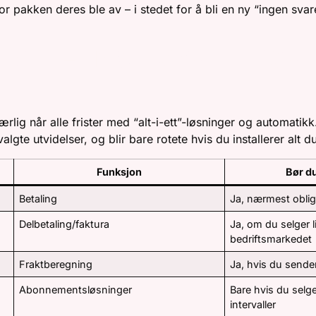
or pakken deres ble av – i stedet for å bli en ny “ingen svar
ELSER – HVOR MYE TRENGER
 særlig når alle frister med “alt-i-ett”-løsninger og automati
gte utvidelser, og blir bare rotete hvis du installerer alt du
Funksjon
Bør d
Betaling
Ja, nærmest oblig
Delbetaling/faktura
Ja, om du selger li
bedriftsmarkedet
Fraktberegning
Ja, hvis du sende
Abonnementsløsninger
Bare hvis du selge
intervaller