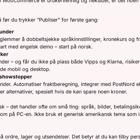
 WooCommerce er brukervennlig og fleksibel, er det noen f
 før du trykker “Publiser” for første gang:
kunder
glemmer å dobbeltsjekke språkinnstillinger, kronekurs og fr
tart med engelsk demo – start på norsk.
rker
nder – og får du ikke på plass både Vipps og Klarna, risiker
åde mobil og desktop.
en showstopper
kunder. Automatiser fraktberegning, integrer med PostNord ell
ker alternativer, spesielt hvis de kan spare noen kroner.
k – det handler ofte om små ting: språk, bilder, betalingsik
 som på PC-en. Ikke bruk et generisk amerikansk tema som i
 ordre, lager og utsendelser. Det betyr at du kan tilby per