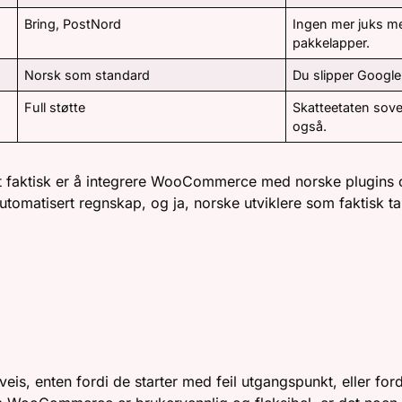
Bring, PostNord
Ingen mer juks m
pakkelapper.
Norsk som standard
Du slipper Google
Full støtte
Skatteetaten sove
også.
t faktisk er å integrere WooCommerce med norske plugins og
automatisert regnskap, og ja, norske utviklere som faktisk ta
IN EGEN WOOCOMMERCE-BUT
E FELLENE
eis, enten fordi de starter med feil utgangspunkt, eller fordi