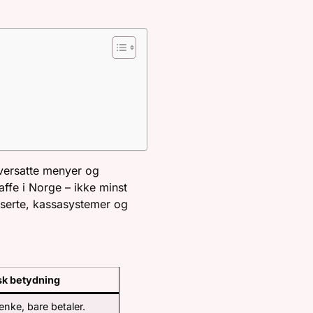
oversatte menyer og
affe i Norge – ikke minst
nserte, kassasystemer og
sk betydning
enke, bare betaler.