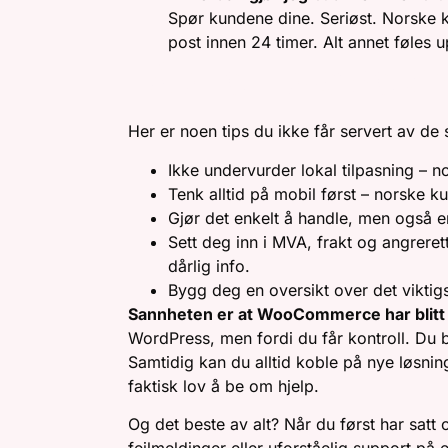
Spør kundene dine. Seriøst. Norske k
post innen 24 timer. Alt annet føles u
RÅD FOR DEG SOM V
Her er noen tips du ikke får servert av d
Ikke undervurder lokal tilpasning – 
Tenk alltid på mobil først – norske k
Gjør det enkelt å handle, men også en
Sett deg inn i MVA, frakt og angreret
dårlig info.
Bygg deg en oversikt over det viktig
Sannheten er at WooCommerce har blitt “
WordPress, men fordi du får kontroll. Du b
Samtidig kan du alltid koble på nye løsning
faktisk lov å be om hjelp.
Og det beste av alt? Når du først har satt 
feilmeldinger eller uforståelig support på