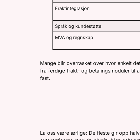
Fraktintegrasjon
Språk og kundestøtte
MVA og regnskap
Mange blir overrasket over hvor enkelt de
fra ferdige frakt- og betalingsmoduler til 
fast.
SLIK BYGGER DU D
Å GÅ I DE KLASSISK
La oss være ærlige: De fleste gir opp halvv