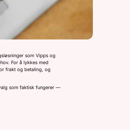
ngsløsninger som Vipps og
behov. For å lykkes med
r frakt og betaling, og
valg som faktisk fungerer —
EGNET FOR