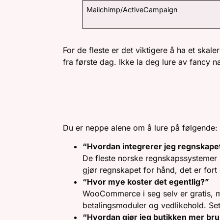
Mailchimp/ActiveCampaign
For de fleste er det viktigere å ha et skal
fra første dag. Ikke la deg lure av fancy n
TYPISKE SPØRSMÅL
Du er neppe alene om å lure på følgende:
“Hvordan integrerer jeg regnskapet
De fleste norske regnskapssystemer (
gjør regnskapet for hånd, det er fort g
“Hvor mye koster det egentlig?”
WooCommerce i seg selv er gratis, m
betalingsmoduler og vedlikehold. Sett
“Hvordan gjør jeg butikken mer br