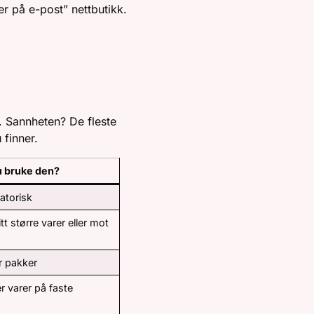
er på e-post” nettbutikk.
 DU
kk. Sannheten? De fleste
 finner.
u bruke den?
atorisk
tt større varer eller mot
r pakker
r varer på faste