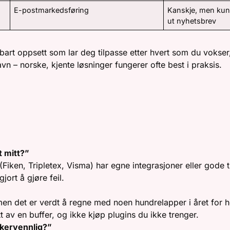
E-postmarkedsføring
Kanskje, men kun
ut nyhetsbrev
erbart oppsett som lar deg tilpasse etter hvert som du vokser,
avn – norske, kjente løsninger fungerer ofte best i praksis.
 FRA NORSKE NETTBUTIKKE
 mitt?”
Fiken, Tripletex, Visma) har egne integrasjoner eller gode 
jort å gjøre feil.
en det er verdt å regne med noen hundrelapper i året for 
 av en buffer, og ikke kjøp plugins du ikke trenger.
ukervennlig?”