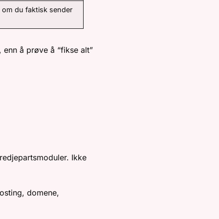
 om du faktisk sender
 enn å prøve å “fikse alt”
IERE
tredjepartsmoduler. Ikke
hosting, domene,