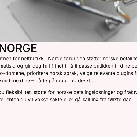
NORGE
en for nettbutikk i Norge fordi den støtter norske betali
tisk, og gir deg full frihet til å tilpasse butikken til dine 
omene, prioritere norsk språk, velge relevante plugins fo
r kundene dine – både på mobil og desktop.
eksibilitet, støtte for norske betalingsløsninger og frakt
, enten du vil vokse sakte eller gå «all in» fra første dag.
ERCE ER SPESIELT GODT 