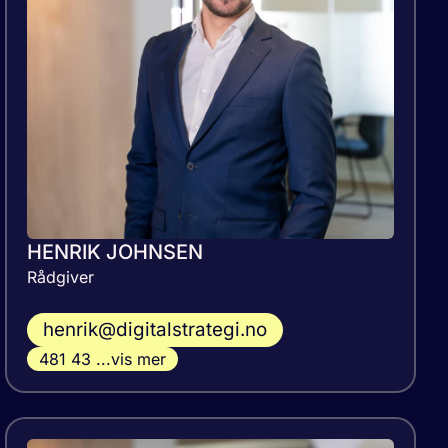
HENRIK JOHNSEN
Rådgiver​
henrik@digitalstrategi.no
481 43 ...vis mer