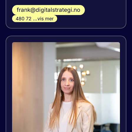
frank@digitalstrategi.no
480 72 ...vis mer