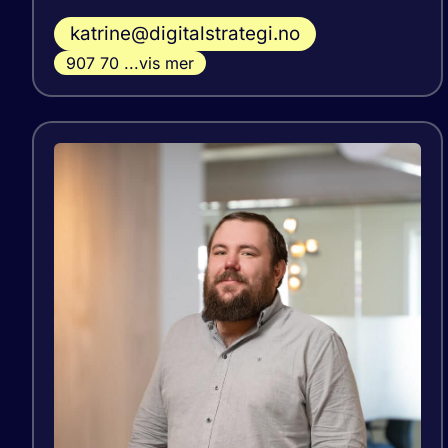
katrine@digitalstrategi.no
907 70 ...vis mer