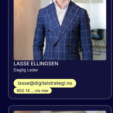
LASSE ELLINGSEN
Daglig Leder
lasse@digitalstrategi.no
950 14 ...vis mer