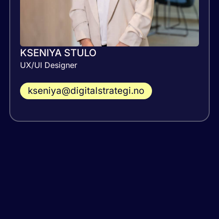
KSENIYA STULO
UX/UI Designer
kseniya@digitalstrategi.no