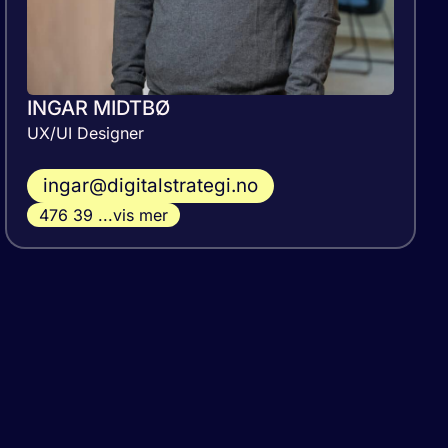
INGAR MIDTBØ
UX/UI Designer
ingar@digitalstrategi.no
476 39 ...vis mer