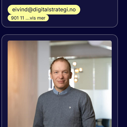
eivind@digitalstrategi.no
901 11 ...vis mer