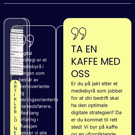
★
★
★
★
TA EN
★
Digital
KAFFE MED
Opplever
Strategi er et
selskapet
mediebyrå i
OSS
som veldig
Bergen som
seriøst. Har
består av
F
A
Er du på jakt etter et
3
prøvd flere
fremoverlente
O
R
mediebyrå som jobber
T
T
fe
andre
og
O
I
for at din bedrift skal
b
selskap
/
K
løsningsorienterte
V
L
20
tidligere men
ha den optimale
markedsførere.
I
E
26
alle er bare
D
R
digitale strategien? Da
Med lang
E
opptatt av å
erfaring i
er du kommet til rett
O
CHA
,
låse oss i
bransjen
sted! Vi byr på kaffe
TGP
N
avtaler med
dekker vi alle
E
og en uforpliktende
T