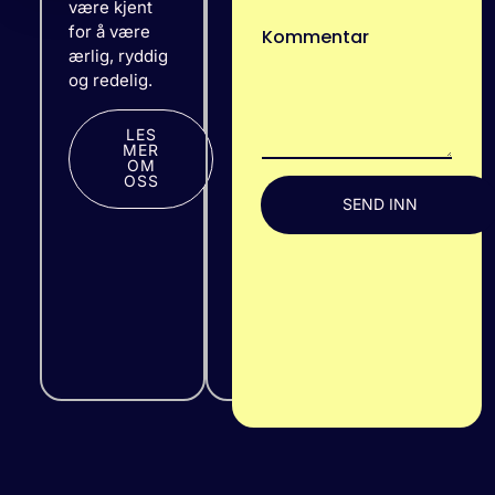
Det opplever
være kjent
vi som veldig
for å være
Kommentar
positivt. Kan
ærlig, ryddig
virkelig
og redelig.
anbefale dem
videre til
LES
andre som
MER
OM
trenger en
OSS
god
SEND INN
samarbeidspartner.
BERGEN
GRUPPEN
AS
Stian Skare